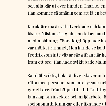
och alla går ut över hunden Charlie, en 
Han kommer så småningom att få en bet
Karaktärerna är väl utvecklade och kä
läsare. Nästan så jag blir en del av fami
med mobbning. ”Försiktigt öppnade ho
var mörkt i rummet, Hon kunde se kont
Fredrik som inte vågar säga ifrån när he
fram ett ord. Han hade svikit både Malin
Samhällsviktig bok när livet skaver och
rätta med personer som inte lyssnar och
ger ett driv från början till slut. Lätt
kunskap om insekter och miljöarbete. Bo
socionomutbildningar eller liknande utb