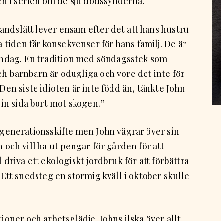
n i serien om de sju dödssynderna.
andslätt lever ensam efter det att hans hustru
tiden får konsekvenser för hans familj. De är
ndag. En tradition med söndagsstek som
ch barnbarn är odugliga och vore det inte för
”Den siste idioten är inte född än, tänkte John
in sida bort mot skogen.”
t generationsskifte men John vägrar över sin
n och vill ha ut pengar för gården för att
 driva ett ekologiskt jordbruk för att förbättra
. Ett snedsteg en stormig kväll i oktober skulle
tioner och arbetsglädje. Johns ilska över allt