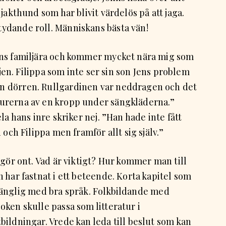
jakthund som har blivit värdelös på att jaga.
ydande roll. Människans bästa vän!
nns familjära och kommer mycket nära mig som
ljen. Filippa som inte ser sin son Jens problem
n dörren. Rullgardinen var neddragen och det
urerna av en kropp under sängkläderna.”
la hans inre skriker nej. ”Han hade inte fått
 och Filippa men framför allt sig själv.”
 gör ont. Vad är viktigt? Hur kommer man till
 har fastnat i ett beteende. Korta kapitel som
illgänglig med bra språk. Folkbildande med
ken skulle passa som litteratur i
ildningar. Vrede kan leda till beslut som kan