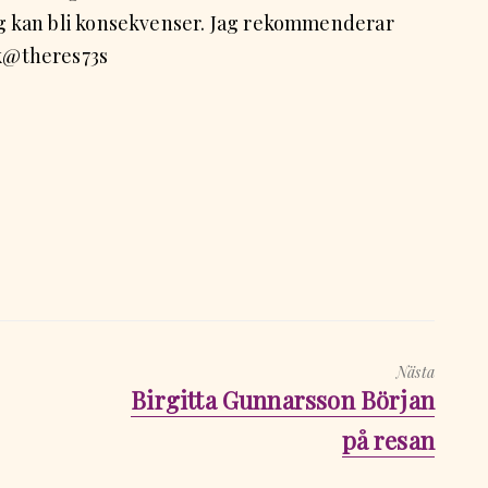
ing kan bli konsekvenser. Jag rekommenderar
ck@theres73s
Nästa
Nästa
Birgitta Gunnarsson Början
inlägg:
på resan