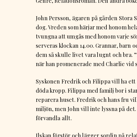
Genre, Relationsroman. Den andra boke
John Persson, ägaren på gården Stora S
dog. Vreden som härjar med honom hela 
tvungna att umgås med honom varje sö
serveras klockan 14.00. Grannar, barn o
dem så skulle livet vara lugnt och bra. 
när han promenerade med Charlie vid s
Syskonen Fredrik och Filippa vill ha et
döda kropp. Filippa med familj bor i sta
reparera huset. Fredrik och hans fru vill
miljön, men John vill inte lyssna på det
förvandla allt.
Ilskan förstör och lägger sordin på rela