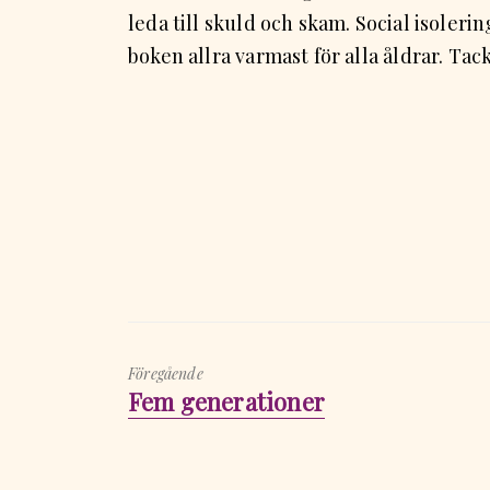
leda till skuld och skam. Social isoler
boken allra varmast för alla åldrar. Ta
Föregående
Föregående
Fem generationer
inlägg: