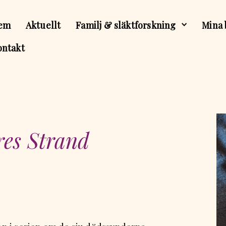
em
Aktuellt
Familj & släktforskning
Mina 
ontakt
res Strand