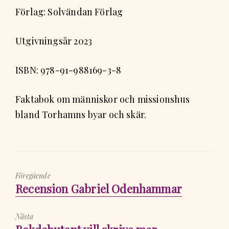
Förlag: Solvändan Förlag
Utgivningsår 2023
ISBN: 978-91-988169-3-8
Faktabok om människor och missionshus
bland Torhamns byar och skär.
Föregående
Föregående
Recension Gabriel Odenhammar
inlägg:
Nästa
Nästa