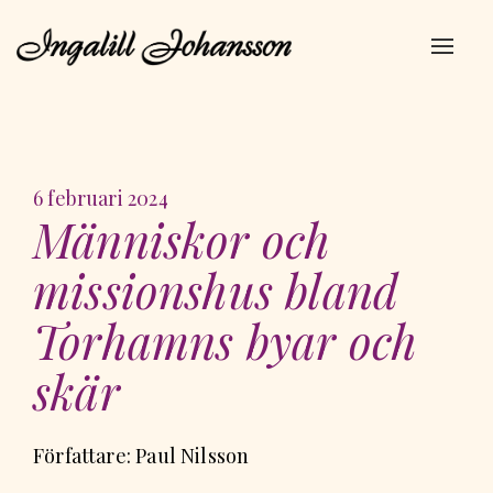
Navig
av/på
Publicerad
6 februari 2024
Människor och
på
missionshus bland
Torhamns byar och
skär
Författare: Paul Nilsson