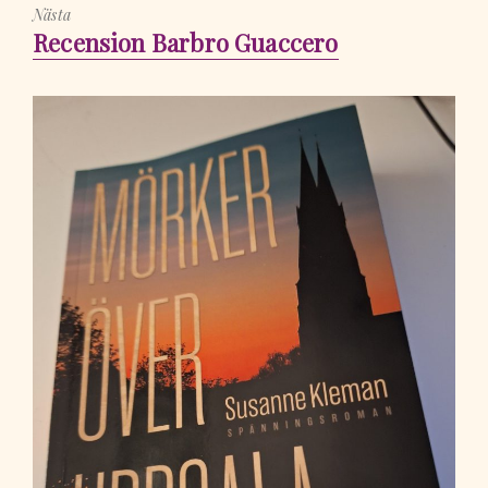
Nästa
Nästa
Recension Barbro Guaccero
inlägg: