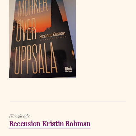
Föregående
Föregående
Recension Kristin Rohman
inlägg: