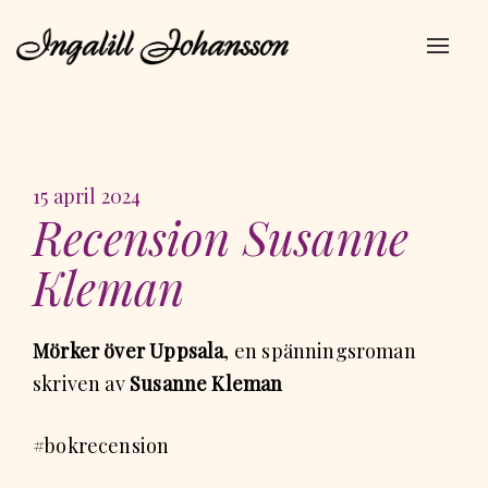
Navig
av/på
Publicerad
15 april 2024
Recension Susanne
på
Kleman
Mörker över Uppsala
, en spänningsroman
skriven av
Susanne Kleman
#bokrecension