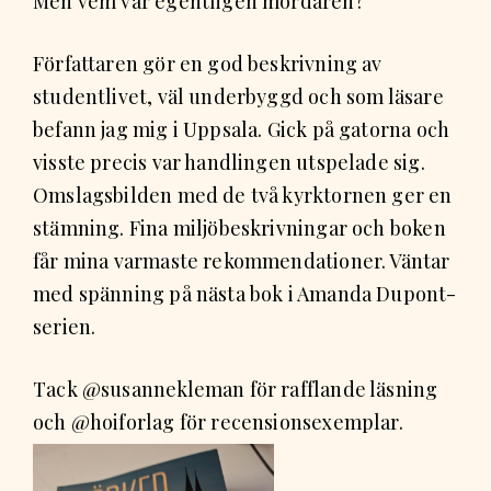
Men vem var egentligen mördaren?
Författaren gör en god beskrivning av
studentlivet, väl underbyggd och som läsare
befann jag mig i Uppsala. Gick på gatorna och
visste precis var handlingen utspelade sig.
Omslagsbilden med de två kyrktornen ger en
stämning. Fina miljöbeskrivningar och boken
får mina varmaste rekommendationer. Väntar
med spänning på nästa bok i Amanda Dupont-
serien.
Tack @susannekleman för rafflande läsning
och @hoiforlag för recensionsexemplar.